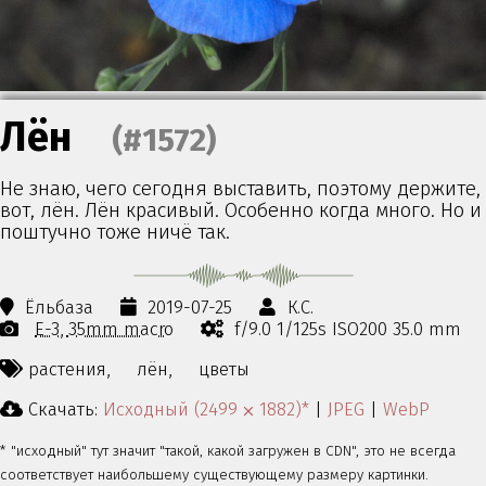
Лён
(#1572)
Не знаю, чего сегодня выставить, поэтому держите,
вот, лён. Лён красивый. Особенно когда много. Но и
поштучно тоже ничё так.
Ёльбаза
2019-07-25
К.С.
E-3
35mm macro
f/9.0 1/125s ISO200 35.0 mm
растения,
лён,
цветы
Скачать:
Исходный (2499 ⨉ 1882)*
|
JPEG
|
WebP
* "исходный" тут значит "такой, какой загружен в CDN", это не всегда
соответствует наибольшему существующему размеру картинки.