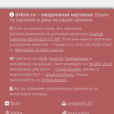
dxfoto.ru – ежедневная картинка
. Дарим
по картинке в день из наших архивов.
Если не указано иное, все картинки
распространяются на условиях лицензии
Creative
Commons Attribution (CC-BY)
. Если вам нужны картинки
в исходном качестве — пишите на
hires [at] dxfoto [dot]
ru
.
Registered on Safe Creative
Сделано на
Jekyll
,
PureCSS
,
FontAwesome
и
волшебных пузырьках. Сайт размещён на
Yandex Cloud
.
Хранилище для всего —
Object Storage
, ресайз и
извлечение EXIF —
Cloud Functions
. Сборка
выполняется на
Github Actions
.
Мы не собираем персональные данные и не
используем трекеры.
flickr
unsplash Д.Г.
500px
inaturalist