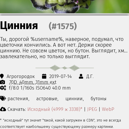
Цинния
(#1575)
Ты, дорогой %username%, наверное, подумал, что
цветочки кончились. А вот нет. Держи скорее
циннию. Не совсем цветок, но бутон. Выглядит, хм…
завлекательно, но только выглядит.
Агрогородок
2019-07-14
Д.Г.
70D
40mm
31mm ext
f/8.0 1/160s ISO640 40.0 mm
растения,
астровые,
циннии,
бутоны
Скачать:
Исходный (4999 ⨉ 3338)*
|
JPEG
|
WebP
* "исходный" тут значит "такой, какой загружен в CDN", это не всегда
соответствует наибольшему существующему размеру картинки.