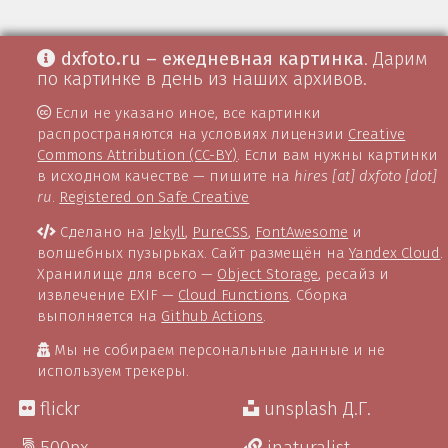
dxfoto.ru – ежедневная картинка
. Дарим
по картинке в день из наших архивов.
Если не указано иное, все картинки
распространяются на условиях лицензии
Creative
Commons Attribution (CC-BY)
. Если вам нужны картинки
в исходном качестве — пишите на
hires [at] dxfoto [dot]
ru
.
Registered on Safe Creative
Сделано на
Jekyll
,
PureCSS
,
FontAwesome
и
волшебных пузырьках. Сайт размещён на
Yandex Cloud
.
Хранилище для всего —
Object Storage
, ресайз и
извлечение EXIF —
Cloud Functions
. Сборка
выполняется на
Github Actions
.
Мы не собираем персональные данные и не
используем трекеры.
flickr
unsplash Д.Г.
500px
inaturalist