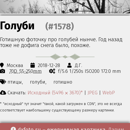
Голуби
(#1578)
Готишную фоточку про голубей нынче. Год назад
тоже не дофига снега было, похоже.
Москва
2018-12-28
Д.Г.
70D
55-250mm
f/5.6 1/250s ISO200 172.0 mm
птицы,
голуби,
готишно
Скачать:
Исходный (5496 ⨉ 3670)*
|
JPEG
|
WebP
* "исходный" тут значит "такой, какой загружен в CDN", это не всегда
соответствует наибольшему существующему размеру картинки.
dxfoto.ru – ежедневная картинка
. Дарим