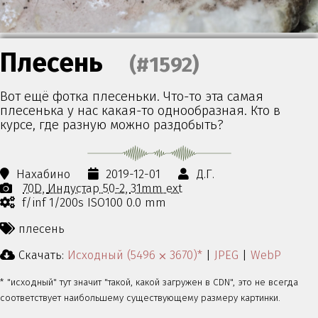
Плесень
(#1592)
Вот ещё фотка плесеньки. Что-то эта самая
плесенька у нас какая-то однообразная. Кто в
курсе, где разную можно раздобыть?
Нахабино
2019-12-01
Д.Г.
70D
Индустар 50-2
31mm ext
f/inf 1/200s ISO100 0.0 mm
плесень
Скачать:
Исходный (5496 ⨉ 3670)*
|
JPEG
|
WebP
* "исходный" тут значит "такой, какой загружен в CDN", это не всегда
соответствует наибольшему существующему размеру картинки.