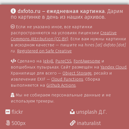
dxfoto.ru – ежедневная картинка
. Дарим
по картинке в день из наших архивов.
Если не указано иное, все картинки
распространяются на условиях лицензии
Creative
Commons Attribution (CC-BY)
. Если вам нужны картинки
в исходном качестве — пишите на
hires [at] dxfoto [dot]
ru
.
Registered on Safe Creative
Сделано на
Jekyll
,
PureCSS
,
FontAwesome
и
волшебных пузырьках. Сайт размещён на
Yandex Cloud
.
Хранилище для всего —
Object Storage
, ресайз и
извлечение EXIF —
Cloud Functions
. Сборка
выполняется на
Github Actions
.
Мы не собираем персональные данные и не
используем трекеры.
flickr
unsplash Д.Г.
500px
inaturalist