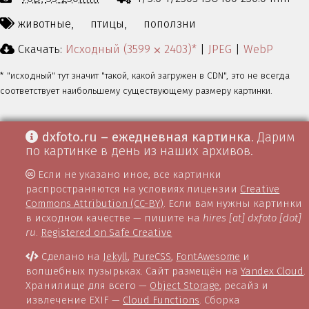
животные,
птицы,
поползни
Скачать:
Исходный (3599 ⨉ 2403)*
|
JPEG
|
WebP
* "исходный" тут значит "такой, какой загружен в CDN", это не всегда
соответствует наибольшему существующему размеру картинки.
dxfoto.ru – ежедневная картинка
. Дарим
по картинке в день из наших архивов.
Если не указано иное, все картинки
распространяются на условиях лицензии
Creative
Commons Attribution (CC-BY)
. Если вам нужны картинки
в исходном качестве — пишите на
hires [at] dxfoto [dot]
ru
.
Registered on Safe Creative
Сделано на
Jekyll
,
PureCSS
,
FontAwesome
и
волшебных пузырьках. Сайт размещён на
Yandex Cloud
.
Хранилище для всего —
Object Storage
, ресайз и
извлечение EXIF —
Cloud Functions
. Сборка