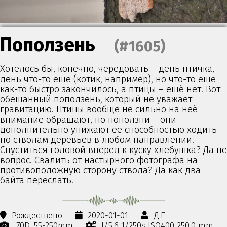
Поползень
(#1605)
Хотелось бы, конечно, чередовать – день птичка,
день что-то ещё (котик, например), но что-то ещё
как-то быстро закончилось, а птицы – ещё нет. Вот
обещанный поползень, который не уважает
гравитацию. Птицы вообще не сильно на неё
внимание обращают, но поползни – они
дополнительно унижают её способностью ходить
по стволам деревьев в любом направлении.
Спуститься головой вперёд к куску хлебушка? Да не
вопрос. Свалить от настырного фотографа на
противоположную сторону ствола? Да как два
байта переслать.
Рождествено
2020-01-01
Д.Г.
70D
55-250mm
f/5.6 1/250s ISO400 250.0 mm