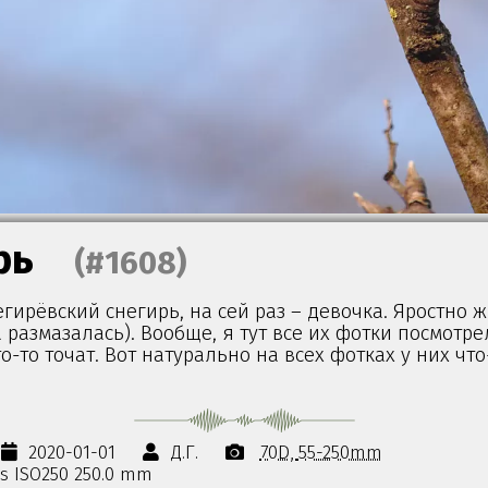
рь
(#1608)
гирёвский снегирь, на сей раз – девочка. Яростно 
 размазалась). Вообще, я тут все их фотки посмотре
о-то точат. Вот натурально на всех фотках у них что
2020-01-01
Д.Г.
70D
55-250mm
0s ISO250 250.0 mm