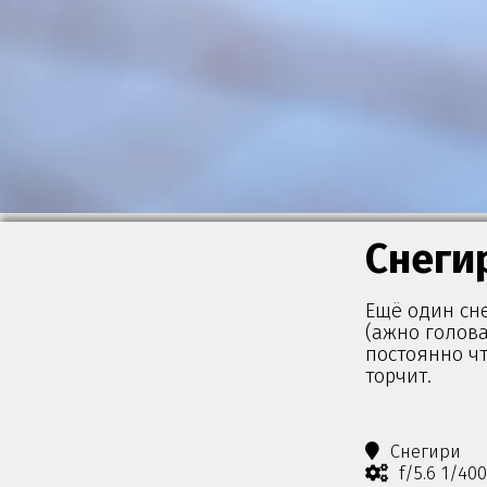
Снеги
Ещё один сне
(ажно голова
постоянно чт
торчит.
Снегири
f/5.6 1/40