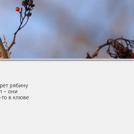
жрёт рябину
л – они
-то в клюве