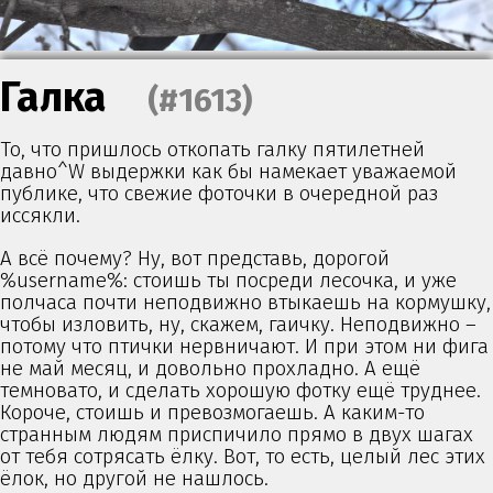
Галка
(#1613)
То, что пришлось откопать галку пятилетней
давно^W выдержки как бы намекает уважаемой
публике, что свежие фоточки в очередной раз
иссякли.
А всё почему? Ну, вот представь, дорогой
%username%: стоишь ты посреди лесочка, и уже
полчаса почти неподвижно втыкаешь на кормушку,
чтобы изловить, ну, скажем, гаичку. Неподвижно –
потому что птички нервничают. И при этом ни фига
не май месяц, и довольно прохладно. А ещё
темновато, и сделать хорошую фотку ещё труднее.
Короче, стоишь и превозмогаешь. А каким-то
странным людям приспичило прямо в двух шагах
от тебя сотрясать ёлку. Вот, то есть, целый лес этих
ёлок, но другой не нашлось.