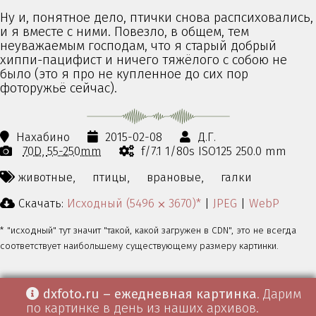
Ну и, понятное дело, птички снова распсиховались,
и я вместе с ними. Повезло, в общем, тем
неуважаемым господам, что я старый добрый
хиппи-пацифист и ничего тяжёлого с собою не
было (это я про не купленное до сих пор
фоторужьё сейчас).
Нахабино
2015-02-08
Д.Г.
70D
55-250mm
f/7.1 1/80s ISO125 250.0 mm
животные,
птицы,
врановые,
галки
Скачать:
Исходный (5496 ⨉ 3670)*
|
JPEG
|
WebP
* "исходный" тут значит "такой, какой загружен в CDN", это не всегда
соответствует наибольшему существующему размеру картинки.
dxfoto.ru – ежедневная картинка
. Дарим
по картинке в день из наших архивов.