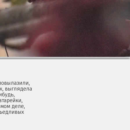
 повылазили,
их, выглядела
ибудь,
атарейки,
амом деле,
 въедливых