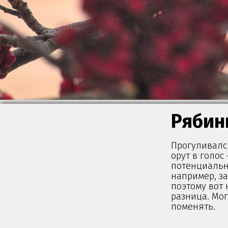
Рябин
Прогуливался
орут в голос
потенциальн
например, за
поэтому вот 
разница. Мог
поменять.