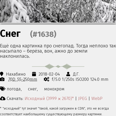
Снег
(#1638)
Ещё одна картинка про снегопад. Тогда неплохо так
насыпало – берёза, вон, ажно до земли
наклонилась.
Нахабино
2018-02-04
Д.Г.
70D
55-250mm
f/5.0 1/250s ISO200 124.0 mm
погода,
снег,
монохром
Скачать:
Исходный (3999 ⨉ 2670)*
|
JPEG
|
WebP
* "исходный" тут значит "такой, какой загружен в CDN", это не всегда
соответствует наибольшему существующему размеру картинки.