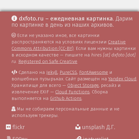
dxfoto.ru – ежедневная картинка
. Дарим
по картинке в день из наших архивов.
Если не указано иное, все картинки
распространяются на условиях лицензии
Creative
Commons Attribution (CC-BY)
. Если вам нужны картинки
в исходном качестве — пишите на
hires [at] dxfoto [dot]
ru
.
Registered on Safe Creative
Сделано на
Jekyll
,
PureCSS
,
FontAwesome
и
волшебных пузырьках. Сайт размещён на
Yandex Cloud
.
Хранилище для всего —
Object Storage
, ресайз и
извлечение EXIF —
Cloud Functions
. Сборка
выполняется на
Github Actions
.
Мы не собираем персональные данные и не
используем трекеры.
flickr
unsplash Д.Г.