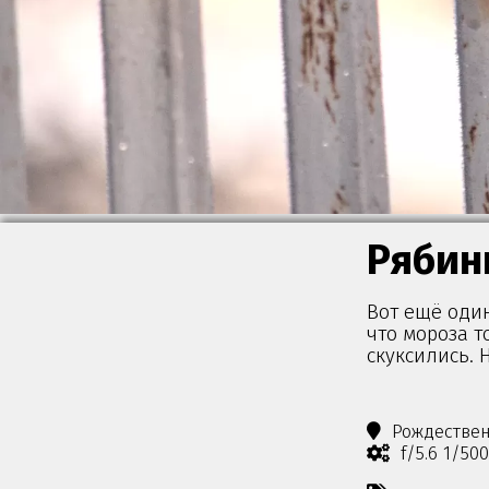
Рябин
Вот ещё оди
что мороза т
скуксились. 
Рождестве
f/5.6 1/50