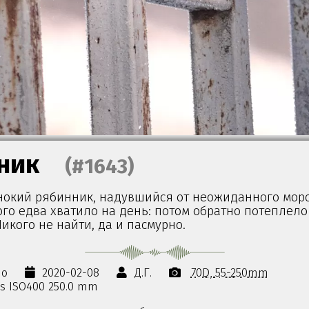
ник
(#1643)
нокий рябинник, надувшийся от неожиданного моро
ого едва хватило на день: потом обратно потеплело
Никого не найти, да и пасмурно.
но
2020-02-08
Д.Г.
70D
55-250mm
0s ISO400 250.0 mm