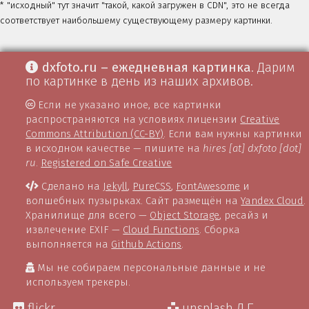
* "исходный" тут значит "такой, какой загружен в CDN", это не всегда
соответствует наибольшему существующему размеру картинки.
dxfoto.ru – ежедневная картинка
. Дарим
по картинке в день из наших архивов.
Если не указано иное, все картинки
распространяются на условиях лицензии
Creative
Commons Attribution (CC-BY)
. Если вам нужны картинки
в исходном качестве — пишите на
hires [at] dxfoto [dot]
ru
.
Registered on Safe Creative
Сделано на
Jekyll
,
PureCSS
,
FontAwesome
и
волшебных пузырьках. Сайт размещён на
Yandex Cloud
.
Хранилище для всего —
Object Storage
, ресайз и
извлечение EXIF —
Cloud Functions
. Сборка
выполняется на
Github Actions
.
Мы не собираем персональные данные и не
используем трекеры.
flickr
unsplash Д.Г.