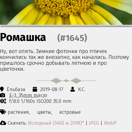
Ромашка
(#1645)
Ну, вот опять. Зимние фоточки про птичек
кончились так же внезапно, как начались. Поэтому
пришлось срочно добывать летнюю и про
цветочки.
Ёльбаза
2019-08-17
К.С.
E-3
35mm macro
f/8.0 1/160s ISO200 35.0 mm
растения,
цветы,
астровые
Скачать:
Исходный (3450 ⨉ 2598)*
|
JPEG
|
WebP