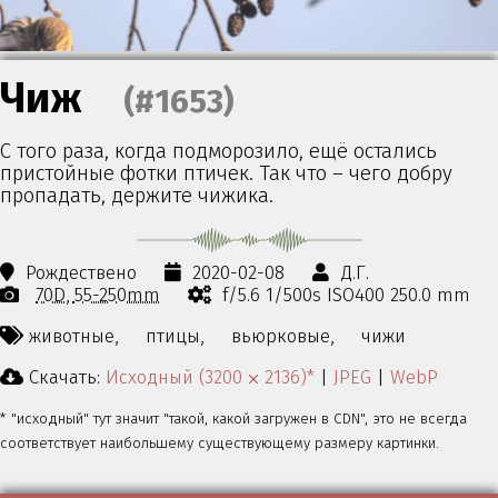
Чиж
(#1653)
С того раза, когда подморозило, ещё остались
пристойные фотки птичек. Так что – чего добру
пропадать, держите чижика.
Рождествено
2020-02-08
Д.Г.
70D
55-250mm
f/5.6 1/500s ISO400 250.0 mm
животные,
птицы,
вьюрковые,
чижи
Скачать:
Исходный (3200 ⨉ 2136)*
|
JPEG
|
WebP
* "исходный" тут значит "такой, какой загружен в CDN", это не всегда
соответствует наибольшему существующему размеру картинки.