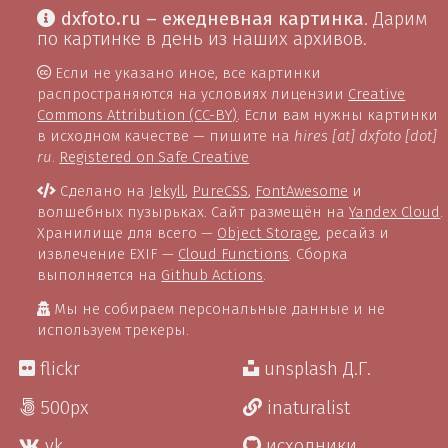
dxfoto.ru – ежедневная картинка
. Дарим
по картинке в день из наших архивов.
Если не указано иное, все картинки
распространяются на условиях лицензии
Creative
Commons Attribution (CC-BY)
. Если вам нужны картинки
в исходном качестве — пишите на
hires [at] dxfoto [dot]
ru
.
Registered on Safe Creative
Сделано на
Jekyll
,
PureCSS
,
FontAwesome
и
волшебных пузырьках. Сайт размещён на
Yandex Cloud
.
Хранилище для всего —
Object Storage
, ресайз и
извлечение EXIF —
Cloud Functions
. Сборка
выполняется на
Github Actions
.
Мы не собираем персональные данные и не
используем трекеры.
flickr
unsplash Д.Г.
500px
inaturalist
vk
исходники