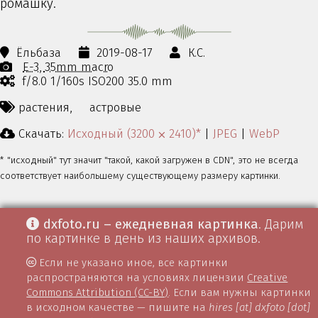
ромашку.
Ёльбаза
2019-08-17
К.С.
E-3
35mm macro
f/8.0 1/160s ISO200 35.0 mm
растения,
астровые
Скачать:
Исходный (3200 ⨉ 2410)*
|
JPEG
|
WebP
* "исходный" тут значит "такой, какой загружен в CDN", это не всегда
соответствует наибольшему существующему размеру картинки.
dxfoto.ru – ежедневная картинка
. Дарим
по картинке в день из наших архивов.
Если не указано иное, все картинки
распространяются на условиях лицензии
Creative
Commons Attribution (CC-BY)
. Если вам нужны картинки
в исходном качестве — пишите на
hires [at] dxfoto [dot]