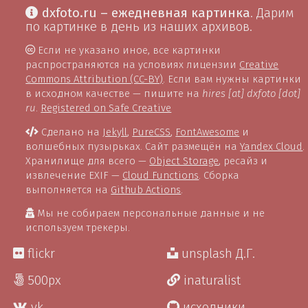
dxfoto.ru – ежедневная картинка
. Дарим
по картинке в день из наших архивов.
Если не указано иное, все картинки
распространяются на условиях лицензии
Creative
Commons Attribution (CC-BY)
. Если вам нужны картинки
в исходном качестве — пишите на
hires [at] dxfoto [dot]
ru
.
Registered on Safe Creative
Сделано на
Jekyll
,
PureCSS
,
FontAwesome
и
волшебных пузырьках. Сайт размещён на
Yandex Cloud
.
Хранилище для всего —
Object Storage
, ресайз и
извлечение EXIF —
Cloud Functions
. Сборка
выполняется на
Github Actions
.
Мы не собираем персональные данные и не
используем трекеры.
flickr
unsplash Д.Г.
500px
inaturalist
vk
исходники