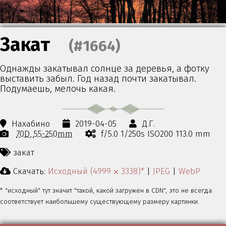
Закат
(#1664)
Однажды закатывал солнце за деревья, а фотку
выставить забыл. Год назад почти закатывал.
Подумаешь, мелочь какая.
Нахабино
2019-04-05
Д.Г.
70D
55-250mm
f/5.0 1/250s ISO200 113.0 mm
закат
Скачать:
Исходный (4999 ⨉ 3338)*
|
JPEG
|
WebP
* "исходный" тут значит "такой, какой загружен в CDN", это не всегда
соответствует наибольшему существующему размеру картинки.