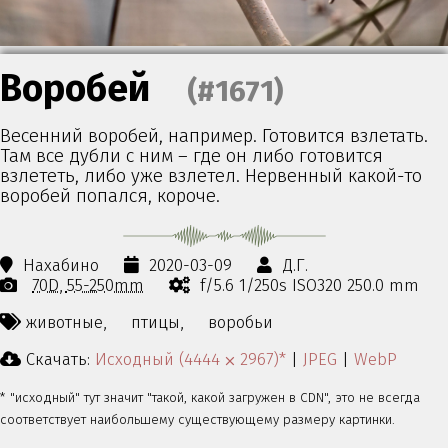
Воробей
(#1671)
Весенний воробей, например. Готовится взлетать.
Там все дубли с ним – где он либо готовится
взлететь, либо уже взлетел. Нервенный какой-то
воробей попался, короче.
Нахабино
2020-03-09
Д.Г.
70D
55-250mm
f/5.6 1/250s ISO320 250.0 mm
животные,
птицы,
воробьи
Скачать:
Исходный (4444 ⨉ 2967)*
|
JPEG
|
WebP
* "исходный" тут значит "такой, какой загружен в CDN", это не всегда
соответствует наибольшему существующему размеру картинки.