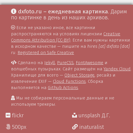
dxfoto.ru – ежедневная картинка
. Дарим
по картинке в день из наших архивов.
Если не указано иное, все картинки
распространяются на условиях лицензии
Creative
Commons Attribution (CC-BY)
. Если вам нужны картинки
в исходном качестве — пишите на
hires [at] dxfoto [dot]
ru
.
Registered on Safe Creative
Сделано на
Jekyll
,
PureCSS
,
FontAwesome
и
волшебных пузырьках. Сайт размещён на
Yandex Cloud
.
Хранилище для всего —
Object Storage
, ресайз и
извлечение EXIF —
Cloud Functions
. Сборка
выполняется на
Github Actions
.
Мы не собираем персональные данные и не
используем трекеры.
flickr
unsplash Д.Г.
500px
inaturalist