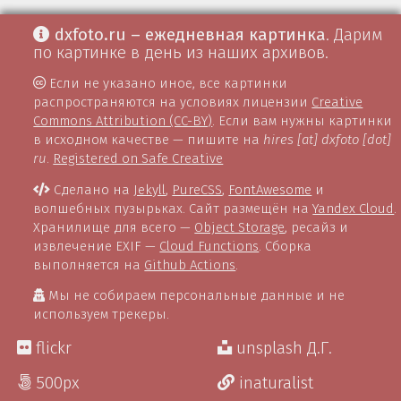
dxfoto.ru – ежедневная картинка
. Дарим
по картинке в день из наших архивов.
Если не указано иное, все картинки
распространяются на условиях лицензии
Creative
Commons Attribution (CC-BY)
. Если вам нужны картинки
в исходном качестве — пишите на
hires [at] dxfoto [dot]
ru
.
Registered on Safe Creative
Сделано на
Jekyll
,
PureCSS
,
FontAwesome
и
волшебных пузырьках. Сайт размещён на
Yandex Cloud
.
Хранилище для всего —
Object Storage
, ресайз и
извлечение EXIF —
Cloud Functions
. Сборка
выполняется на
Github Actions
.
Мы не собираем персональные данные и не
используем трекеры.
flickr
unsplash Д.Г.
500px
inaturalist