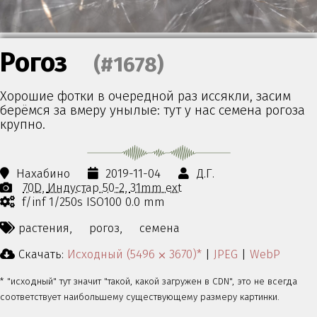
Рогоз
(#1678)
Хорошие фотки в очередной раз иссякли, засим
берёмся за вмеру унылые: тут у нас семена рогоза
крупно.
Нахабино
2019-11-04
Д.Г.
70D
Индустар 50-2
31mm ext
f/inf 1/250s ISO100 0.0 mm
растения,
рогоз,
семена
Скачать:
Исходный (5496 ⨉ 3670)*
|
JPEG
|
WebP
* "исходный" тут значит "такой, какой загружен в CDN", это не всегда
соответствует наибольшему существующему размеру картинки.