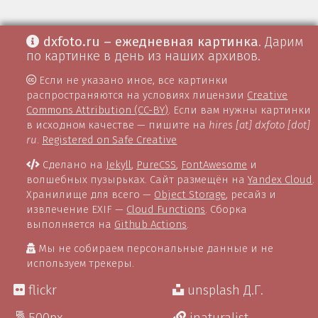
dxfoto.ru – ежедневная картинка
. Дарим
по картинке в день из наших архивов.
Если не указано иное, все картинки
распространяются на условиях лицензии
Creative
Commons Attribution (CC-BY)
. Если вам нужны картинки
в исходном качестве — пишите на
hires [at] dxfoto [dot]
ru
.
Registered on Safe Creative
Сделано на
Jekyll
,
PureCSS
,
FontAwesome
и
волшебных пузырьках. Сайт размещён на
Yandex Cloud
.
Хранилище для всего —
Object Storage
, ресайз и
извлечение EXIF —
Cloud Functions
. Сборка
выполняется на
Github Actions
.
Мы не собираем персональные данные и не
используем трекеры.
flickr
unsplash Д.Г.
500px
inaturalist