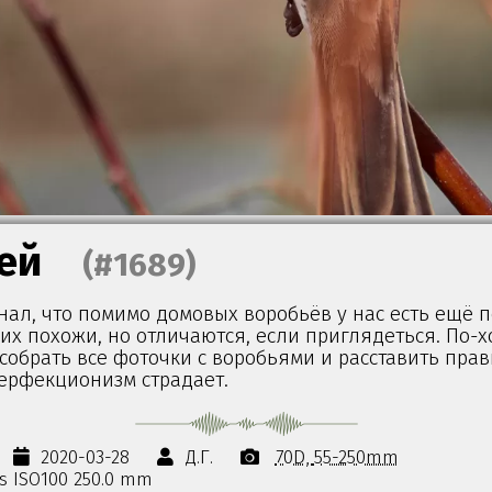
ей
(#1689)
нал, что помимо домовых воробьёв у нас есть ещё 
их похожи, но отличаются, если приглядеться. По-
собрать все фоточки с воробьями и расставить пра
перфекционизм страдает.
2020-03-28
Д.Г.
70D
55-250mm
0s ISO100 250.0 mm