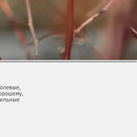
полевые,
хорошему,
вильные