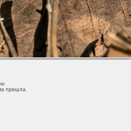
ны
ма пришла.