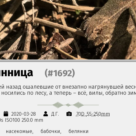
нница
(#1692)
ей назад ошалевшие от внезапно нагрянувшей вес
осились по лесу, а теперь – всё, вилы, обратно зи
2020-03-28
Д.Г.
70D
55-250mm
20s ISO100 250.0 mm
насекомые,
бабочки,
белянки