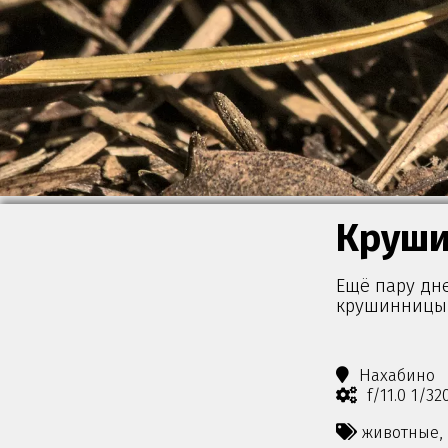
Круши
Ещё пару дн
крушинницы н
Нахабино
f/11.0 1/3
животные,