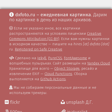
dxfoto.ru – ежедневная картинка
. Дарим
по картинке в день из наших архивов.
Если не указано иное, все картинки
распространяются на условиях лицензии
Creative
Commons Attribution (CC-BY)
. Если вам нужны картинки
в исходном качестве — пишите на
hires [at] dxfoto [dot]
ru
.
Registered on Safe Creative
Сделано на
Jekyll
,
PureCSS
,
FontAwesome
и
волшебных пузырьках. Сайт размещён на
Yandex Cloud
.
Хранилище для всего —
Object Storage
, ресайз и
извлечение EXIF —
Cloud Functions
. Сборка
выполняется на
Github Actions
.
Мы не собираем персональные данные и не
используем трекеры.
flickr
unsplash Д.Г.
500px
inaturalist