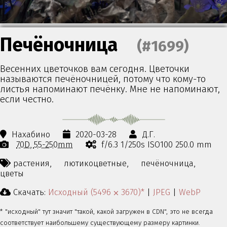
Печёночница
(#1699)
Весенних цветочков вам сегодня. Цветочки
называются печёночницей, потому что кому-то
листья напоминают печёнку. Мне не напоминают,
если честно.
Нахабино
2020-03-28
Д.Г.
70D
55-250mm
f/6.3 1/250s ISO100 250.0 mm
растения,
лютикоцветные,
печёночница,
цветы
Скачать:
Исходный (5496 ⨉ 3670)*
|
JPEG
|
WebP
* "исходный" тут значит "такой, какой загружен в CDN", это не всегда
соответствует наибольшему существующему размеру картинки.