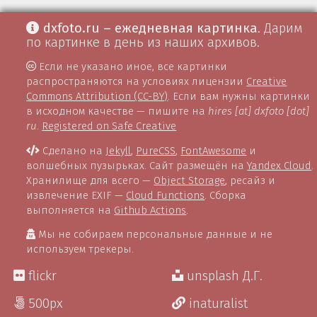
dxfoto.ru – ежедневная картинка
. Дарим
по картинке в день из наших архивов.
Если не указано иное, все картинки
распространяются на условиях лицензии
Creative
Commons Attribution (CC-BY)
. Если вам нужны картинки
в исходном качестве — пишите на
hires [at] dxfoto [dot]
ru
.
Registered on Safe Creative
Сделано на
Jekyll
,
PureCSS
,
FontAwesome
и
волшебных пузырьках. Сайт размещён на
Yandex Cloud
.
Хранилище для всего —
Object Storage
, ресайз и
извлечение EXIF —
Cloud Functions
. Сборка
выполняется на
Github Actions
.
Мы не собираем персональные данные и не
используем трекеры.
flickr
unsplash Д.Г.
500px
inaturalist