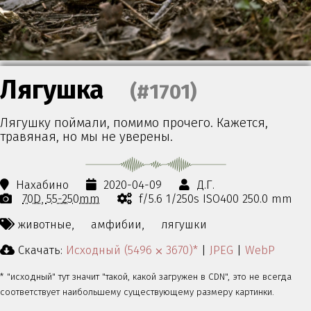
Лягушка
(#1701)
Лягушку поймали, помимо прочего. Кажется,
травяная, но мы не уверены.
Нахабино
2020-04-09
Д.Г.
70D
55-250mm
f/5.6 1/250s ISO400 250.0 mm
животные,
амфибии,
лягушки
Скачать:
Исходный (5496 ⨉ 3670)*
|
JPEG
|
WebP
* "исходный" тут значит "такой, какой загружен в CDN", это не всегда
соответствует наибольшему существующему размеру картинки.