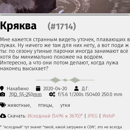
Кряква
(#1714)
Мне кажется странным видеть уточек, плавающих в
лужах. Ну ничего же там для них нету, а вот поди ж
ты: по сезону утиные парочки иногда занимают всё
хотя бы минимально похожее на водоём.
Интересно, а что они потом делают, когда лужа
наконец высыхает?
Нахабино
2020-04-20
Д.Г.
70D
55-250mm
f/5.6 1/200s ISO400 250.0 mm
животные,
птицы,
утки
Скачать:
Исходный (5496 ⨉ 3670)*
|
JPEG
|
WebP
* "исходный" тут значит "такой, какой загружен в CDN", это не всегда