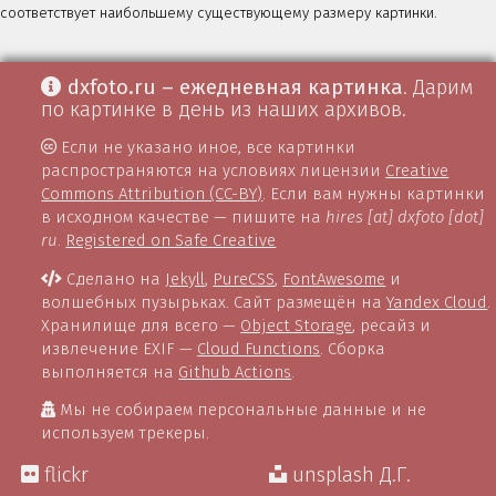
соответствует наибольшему существующему размеру картинки.
dxfoto.ru – ежедневная картинка
. Дарим
по картинке в день из наших архивов.
Если не указано иное, все картинки
распространяются на условиях лицензии
Creative
Commons Attribution (CC-BY)
. Если вам нужны картинки
в исходном качестве — пишите на
hires [at] dxfoto [dot]
ru
.
Registered on Safe Creative
Сделано на
Jekyll
,
PureCSS
,
FontAwesome
и
волшебных пузырьках. Сайт размещён на
Yandex Cloud
.
Хранилище для всего —
Object Storage
, ресайз и
извлечение EXIF —
Cloud Functions
. Сборка
выполняется на
Github Actions
.
Мы не собираем персональные данные и не
используем трекеры.
flickr
unsplash Д.Г.