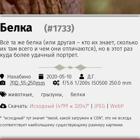
Белка
(#1733)
Всё та же белка (или другая – кто их знает, сколько
их там всего и чем они отличаются), но в этот раз
куда более удачный портрет.
Нахабино
2020-05-10
Д.Г.
70D
55-250mm
f/5.6 1/200s ISO500 250.0 mm
животные,
грызуны,
белки
Скачать:
Исходный (4799 ⨉ 3204)*
|
JPEG
|
WebP
* "исходный" тут значит "такой, какой загружен в CDN", это не всегда
соответствует наибольшему существующему размеру картинки.