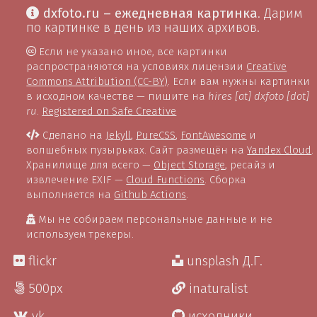
dxfoto.ru – ежедневная картинка
. Дарим
по картинке в день из наших архивов.
Если не указано иное, все картинки
распространяются на условиях лицензии
Creative
Commons Attribution (CC-BY)
. Если вам нужны картинки
в исходном качестве — пишите на
hires [at] dxfoto [dot]
ru
.
Registered on Safe Creative
Сделано на
Jekyll
,
PureCSS
,
FontAwesome
и
волшебных пузырьках. Сайт размещён на
Yandex Cloud
.
Хранилище для всего —
Object Storage
, ресайз и
извлечение EXIF —
Cloud Functions
. Сборка
выполняется на
Github Actions
.
Мы не собираем персональные данные и не
используем трекеры.
flickr
unsplash Д.Г.
500px
inaturalist
vk
исходники