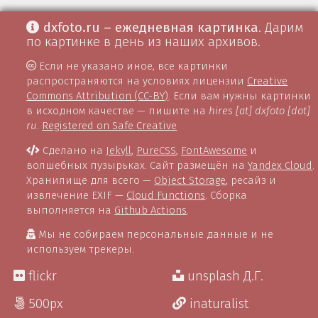
dxfoto.ru – ежедневная картинка
. Дарим
по картинке в день из наших архивов.
Если не указано иное, все картинки
распространяются на условиях лицензии
Creative
Commons Attribution (CC-BY)
. Если вам нужны картинки
в исходном качестве — пишите на
hires [at] dxfoto [dot]
ru
.
Registered on Safe Creative
Сделано на
Jekyll
,
PureCSS
,
FontAwesome
и
волшебных пузырьках. Сайт размещён на
Yandex Cloud
.
Хранилище для всего —
Object Storage
, ресайз и
извлечение EXIF —
Cloud Functions
. Сборка
выполняется на
Github Actions
.
Мы не собираем персональные данные и не
используем трекеры.
flickr
unsplash Д.Г.
500px
inaturalist