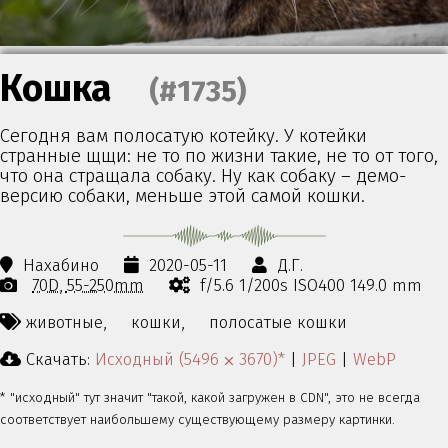
Кошка
(#1735)
Сегодня вам полосатую котейку. У котейки
странные щщи: не то по жизни такие, не то от того,
что она стращала собаку. Ну как собаку – демо-
версию собаки, меньше этой самой кошки.
Нахабино
2020-05-11
Д.Г.
70D
55-250mm
f/5.6 1/200s ISO400 149.0 mm
животные,
кошки,
полосатые кошки
Скачать:
Исходный (5496 ⨉ 3670)*
|
JPEG
|
WebP
* "исходный" тут значит "такой, какой загружен в CDN", это не всегда
соответствует наибольшему существующему размеру картинки.