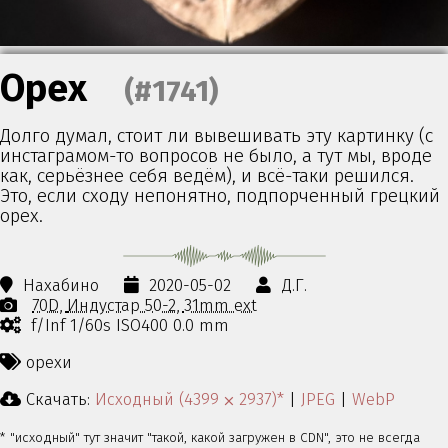
Орех
(#1741)
Долго думал, стоит ли вывешивать эту картинку (с
инстаграмом-то вопросов не было, а тут мы, вроде
как, серьёзнее себя ведём), и всё-таки решился.
Это, если сходу непонятно, подпорченный грецкий
орех.
Нахабино
2020-05-02
Д.Г.
70D
Индустар 50-2
31mm ext
f/Inf 1/60s ISO400 0.0 mm
орехи
Скачать:
Исходный (4399 ⨉ 2937)*
|
JPEG
|
WebP
* "исходный" тут значит "такой, какой загружен в CDN", это не всегда