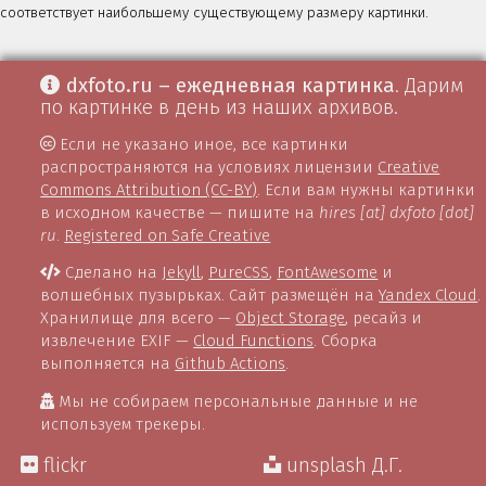
соответствует наибольшему существующему размеру картинки.
dxfoto.ru – ежедневная картинка
. Дарим
по картинке в день из наших архивов.
Если не указано иное, все картинки
распространяются на условиях лицензии
Creative
Commons Attribution (CC-BY)
. Если вам нужны картинки
в исходном качестве — пишите на
hires [at] dxfoto [dot]
ru
.
Registered on Safe Creative
Сделано на
Jekyll
,
PureCSS
,
FontAwesome
и
волшебных пузырьках. Сайт размещён на
Yandex Cloud
.
Хранилище для всего —
Object Storage
, ресайз и
извлечение EXIF —
Cloud Functions
. Сборка
выполняется на
Github Actions
.
Мы не собираем персональные данные и не
используем трекеры.
flickr
unsplash Д.Г.