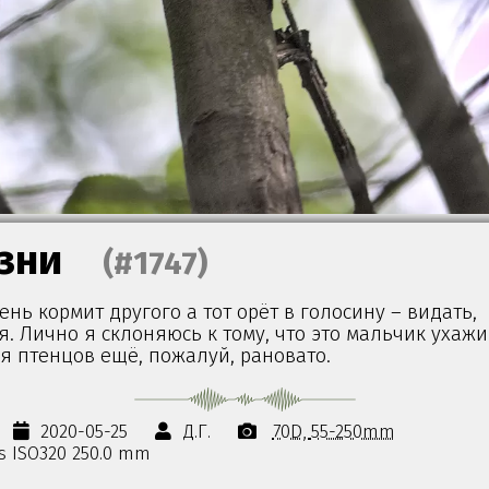
зни
(#1747)
нь кормит другого а тот орёт в голосину – видать,
. Лично я склоняюсь к тому, что это мальчик ухажи
я птенцов ещё, пожалуй, рановато.
2020-05-25
Д.Г.
70D
55-250mm
0s ISO320 250.0 mm