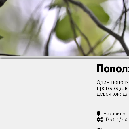
Попол
Один поползе
проголодался
девочкой: дл
Нахабино
f/5.6 1/25