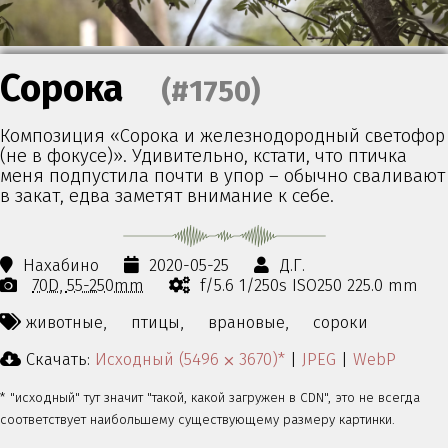
Сорока
(#1750)
Композиция «Сорока и железнодородный светофор
(не в фокусе)». Удивительно, кстати, что птичка
меня подпустила почти в упор – обычно сваливают
в закат, едва заметят внимание к себе.
Нахабино
2020-05-25
Д.Г.
70D
55-250mm
f/5.6 1/250s ISO250 225.0 mm
животные,
птицы,
врановые,
сороки
Скачать:
Исходный (5496 ⨉ 3670)*
|
JPEG
|
WebP
* "исходный" тут значит "такой, какой загружен в CDN", это не всегда
соответствует наибольшему существующему размеру картинки.