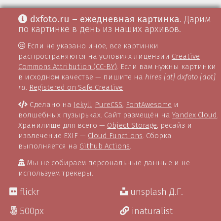
dxfoto.ru – ежедневная картинка
. Дарим
по картинке в день из наших архивов.
Если не указано иное, все картинки
распространяются на условиях лицензии
Creative
Commons Attribution (CC-BY)
. Если вам нужны картинки
в исходном качестве — пишите на
hires [at] dxfoto [dot]
ru
.
Registered on Safe Creative
Сделано на
Jekyll
,
PureCSS
,
FontAwesome
и
волшебных пузырьках. Сайт размещён на
Yandex Cloud
.
Хранилище для всего —
Object Storage
, ресайз и
извлечение EXIF —
Cloud Functions
. Сборка
выполняется на
Github Actions
.
Мы не собираем персональные данные и не
используем трекеры.
flickr
unsplash Д.Г.
500px
inaturalist