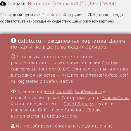
Скачать:
Исходный (5496 ⨉ 3670)*
|
JPEG
|
WebP
* "исходный" тут значит "такой, какой загружен в CDN", это не всегда
соответствует наибольшему существующему размеру картинки.
dxfoto.ru – ежедневная картинка
. Дарим
по картинке в день из наших архивов.
Если не указано иное, все картинки
распространяются на условиях лицензии
Creative
Commons Attribution (CC-BY)
. Если вам нужны картинки
в исходном качестве — пишите на
hires [at] dxfoto [dot]
ru
.
Registered on Safe Creative
Сделано на
Jekyll
,
PureCSS
,
FontAwesome
и
волшебных пузырьках. Сайт размещён на
Yandex Cloud
.
Хранилище для всего —
Object Storage
, ресайз и
извлечение EXIF —
Cloud Functions
. Сборка
выполняется на
Github Actions
.
Мы не собираем персональные данные и не