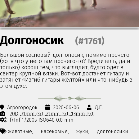
Долгоносик
(#1761)
Большой сосновый долгоносик, помимо прочего
(хотя что у него там прочего-то? Вредитель, да и
только) хорош тем, что выглядит, будто одет в
свитер крупной вязки. Вот-вот достанет гитару и
затянет «Изгиб гитары жёлтой» или что-нибудь в
этом духе.
Агрогородок
2020-06-06
Д.Г.
70D
31mm ext
21mm ext
13mm ext
f/Inf 1/200s ISO640 0.0 mm
животные,
насекомые,
жуки,
долгоносики