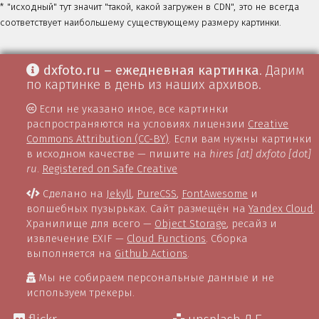
* "исходный" тут значит "такой, какой загружен в CDN", это не всегда
соответствует наибольшему существующему размеру картинки.
dxfoto.ru – ежедневная картинка
. Дарим
по картинке в день из наших архивов.
Если не указано иное, все картинки
распространяются на условиях лицензии
Creative
Commons Attribution (CC-BY)
. Если вам нужны картинки
в исходном качестве — пишите на
hires [at] dxfoto [dot]
ru
.
Registered on Safe Creative
Сделано на
Jekyll
,
PureCSS
,
FontAwesome
и
волшебных пузырьках. Сайт размещён на
Yandex Cloud
.
Хранилище для всего —
Object Storage
, ресайз и
извлечение EXIF —
Cloud Functions
. Сборка
выполняется на
Github Actions
.
Мы не собираем персональные данные и не
используем трекеры.