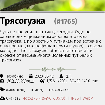
Трясогузка
(#1765)
Чуть не наступил на птичку сегодня. Судя по
характерным движениям хвостом, это была
трясогузка, а по яростным тупнякам при встрече с
опасностью (зато пофоткал почти в упор) – совсем
молодая. Что, к тому же, объясняет отличия в
окраске от весьма многочисленных тут белых
трясогузок.
Нахабино
2020-06-12
Д.Г.
70D
55-250mm
f/5.6 1/250s ISO400 143.0 mm
животные,
птицы,
трясогузки
Скачать:
Исходный (5496 ⨉ 3670)*
|
JPEG
|
WebP