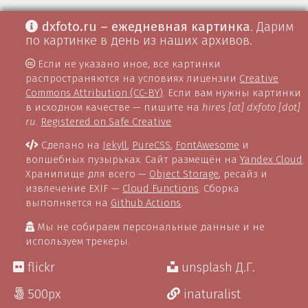
dxfoto.ru – ежедневная картинка
. Дарим
по картинке в день из наших архивов.
Если не указано иное, все картинки
распространяются на условиях лицензии
Creative
Commons Attribution (CC-BY)
. Если вам нужны картинки
в исходном качестве — пишите на
hires [at] dxfoto [dot]
ru
.
Registered on Safe Creative
Сделано на
Jekyll
,
PureCSS
,
FontAwesome
и
волшебных пузырьках. Сайт размещён на
Yandex Cloud
.
Хранилище для всего —
Object Storage
, ресайз и
извлечение EXIF —
Cloud Functions
. Сборка
выполняется на
Github Actions
.
Мы не собираем персональные данные и не
используем трекеры.
flickr
unsplash Д.Г.
500px
inaturalist