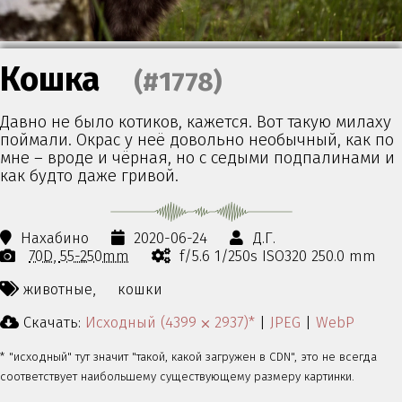
Кошка
(#1778)
Давно не было котиков, кажется. Вот такую милаху
поймали. Окрас у неё довольно необычный, как по
мне – вроде и чёрная, но с седыми подпалинами и
как будто даже гривой.
Нахабино
2020-06-24
Д.Г.
70D
55-250mm
f/5.6 1/250s ISO320 250.0 mm
животные,
кошки
Скачать:
Исходный (4399 ⨉ 2937)*
|
JPEG
|
WebP
* "исходный" тут значит "такой, какой загружен в CDN", это не всегда
соответствует наибольшему существующему размеру картинки.