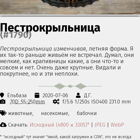
Пестрокрыльница
(#1790)
Пестрокрыльница изменчивая
, летняя форма. Я
их так-то раньше живьём не встречал. Думал, они
мелкие, как крапивницы какие, а они что-то и
совсем и нет. Очень даже крупные. Видали и
покрупнее, но и эти неплохи.
Ёльбаза
2020-07-06
Д.Г.
70D
55-250mm
f/5.6 1/250s ISO400 231.0 mm
животные,
насекомые,
бабочки
Скачать:
Исходный (4800 ⨉ 3205)*
|
JPEG
|
WebP
* "исходный" тут значит "такой, какой загружен в CDN", это не всегда