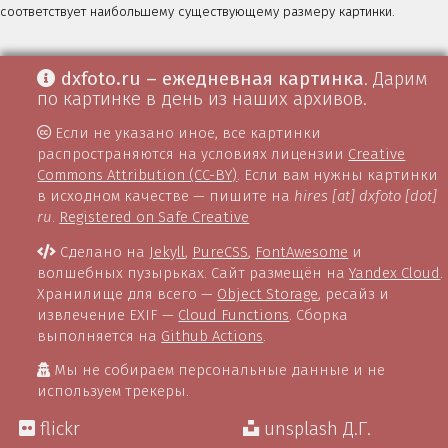
соответствует наибольшему существующему размеру картинки.
dxfoto.ru – ежедневная картинка
. Дарим
по картинке в день из наших архивов.
Если не указано иное, все картинки
распространяются на условиях лицензии
Creative
Commons Attribution (CC-BY)
. Если вам нужны картинки
в исходном качестве — пишите на
hires [at] dxfoto [dot]
ru
.
Registered on Safe Creative
Сделано на
Jekyll
,
PureCSS
,
FontAwesome
и
волшебных пузырьках. Сайт размещён на
Yandex Cloud
.
Хранилище для всего —
Object Storage
, ресайз и
извлечение EXIF —
Cloud Functions
. Сборка
выполняется на
Github Actions
.
Мы не собираем персональные данные и не
используем трекеры.
flickr
unsplash Д.Г.