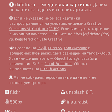
dxfoto.ru – ежедневная картинка
. Дарим
по картинке в день из наших архивов.
Если не указано иное, все картинки
распространяются на условиях лицензии
Creative
Commons Attribution (CC-BY)
. Если вам нужны картинки
в исходном качестве — пишите на
hires [at] dxfoto [dot]
ru
.
Registered on Safe Creative
Сделано на
Jekyll
,
PureCSS
,
FontAwesome
и
волшебных пузырьках. Сайт размещён на
Yandex Cloud
.
Хранилище для всего —
Object Storage
, ресайз и
извлечение EXIF —
Cloud Functions
. Сборка
выполняется на
Github Actions
.
Мы не собираем персональные данные и не
используем трекеры.
flickr
unsplash Д.Г.
500px
inaturalist
vk
исходники