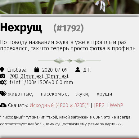
Нехрущ
(#1792)
По поводу названия жука я уже в прошлый раз
проехался, так что теперь просто фотка в профиль.
Ёльбаза
2020-07-09
Д.Г.
70D
21mm ext
13mm ext
f/Inf 1/100s ISO640 0.0 mm
животные,
насекомые,
жуки,
хрущи
Скачать:
Исходный (4800 ⨉ 3205)*
|
JPEG
|
WebP
* "исходный" тут значит "такой, какой загружен в CDN", это не всегда
соответствует наибольшему существующему размеру картинки.