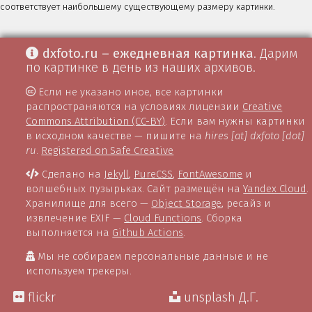
соответствует наибольшему существующему размеру картинки.
dxfoto.ru – ежедневная картинка
. Дарим
по картинке в день из наших архивов.
Если не указано иное, все картинки
распространяются на условиях лицензии
Creative
Commons Attribution (CC-BY)
. Если вам нужны картинки
в исходном качестве — пишите на
hires [at] dxfoto [dot]
ru
.
Registered on Safe Creative
Сделано на
Jekyll
,
PureCSS
,
FontAwesome
и
волшебных пузырьках. Сайт размещён на
Yandex Cloud
.
Хранилище для всего —
Object Storage
, ресайз и
извлечение EXIF —
Cloud Functions
. Сборка
выполняется на
Github Actions
.
Мы не собираем персональные данные и не
используем трекеры.
flickr
unsplash Д.Г.