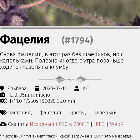
Фацелия
(#1794)
Снова фацелия, в этот раз без шмеликов, но с
капельками. Полезно иногда с утра пораньше
ходить глазеть на клумбу.
Ёльбаза
2020-07-11
К.С.
E-3
35mm macro
f/11.0 1/250s ISO320 35.0 mm
растения,
фацелия,
цветы,
капельки
Скачать:
Исходный (3720 ⨉ 2800)*
|
JPEG
|
WebP
* "исходный" тут значит "такой, какой загружен в CDN", это не всегда