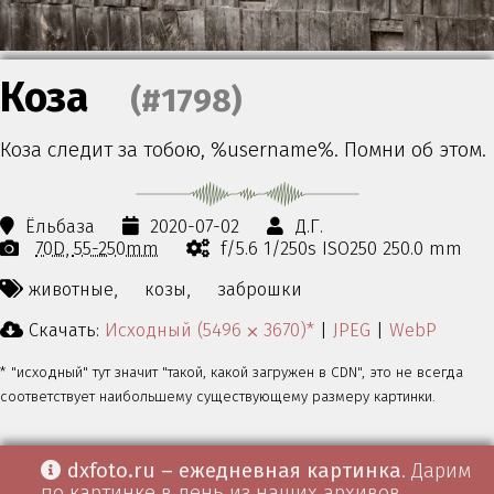
Коза
(#1798)
Коза следит за тобою, %username%. Помни об этом.
Ёльбаза
2020-07-02
Д.Г.
70D
55-250mm
f/5.6 1/250s ISO250 250.0 mm
животные,
козы,
заброшки
Скачать:
Исходный (5496 ⨉ 3670)*
|
JPEG
|
WebP
* "исходный" тут значит "такой, какой загружен в CDN", это не всегда
соответствует наибольшему существующему размеру картинки.
dxfoto.ru – ежедневная картинка
. Дарим
по картинке в день из наших архивов.