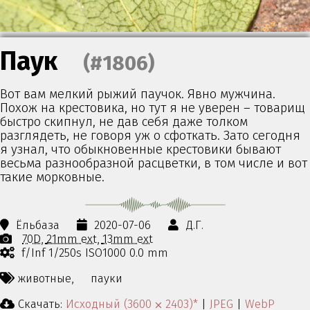
Паук
(#1806)
Вот вам мелкий рыжий паучок. Явно мужчина.
Похож на крестовика, но тут я не уверен – товарищ
быстро скипнул, не дав себя даже толком
разглядеть, не говоря уж о сфоткать. Зато сегодня
я узнал, что обыкновенные крестовики бывают
весьма разнообразной расцветки, в том числе и вот
такие морковные.
Ёльбаза
2020-07-06
Д.Г.
70D
21mm ext
13mm ext
f/Inf 1/250s ISO1000 0.0 mm
животные,
пауки
Скачать:
Исходный (3600 ⨉ 2403)*
|
JPEG
|
WebP