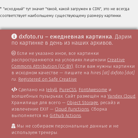
* "исходный" тут значит "такой, какой загружен в CDN", это не всегда
соответствует наибольшему существующему размеру картинки.
dxfoto.ru – ежедневная картинка
. Дарим
по картинке в день из наших архивов.
Если не указано иное, все картинки
распространяются на условиях лицензии
Creative
Commons Attribution (CC-BY)
. Если вам нужны картинки
в исходном качестве — пишите на
hires [at] dxfoto [dot]
ru
.
Registered on Safe Creative
Сделано на
Jekyll
,
PureCSS
,
FontAwesome
и
волшебных пузырьках. Сайт размещён на
Yandex Cloud
.
Хранилище для всего —
Object Storage
, ресайз и
извлечение EXIF —
Cloud Functions
. Сборка
выполняется на
Github Actions
.
Мы не собираем персональные данные и не
используем трекеры.