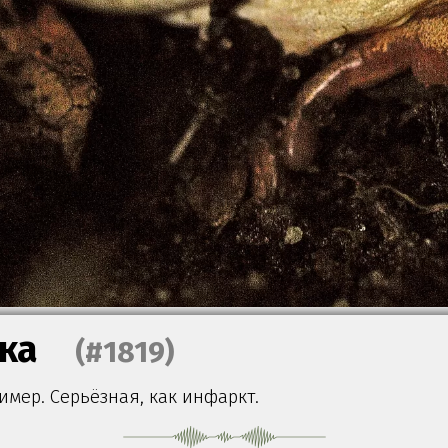
ка
(#1819)
имер. Серьёзная, как инфаркт.