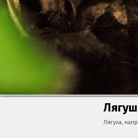
Лягуш
Лягуха, напр