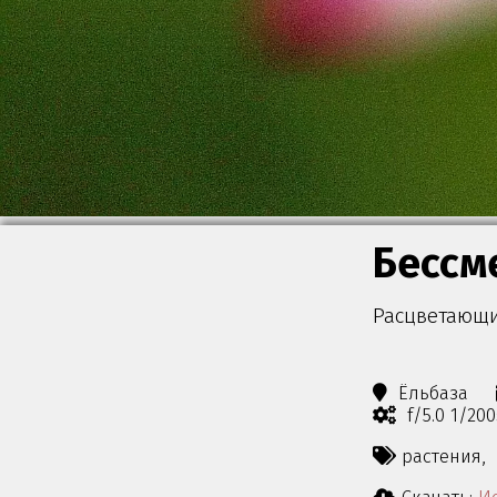
Бессм
Расцветающи
Ёльбаза
f/5.0 1/20
растения,
Скачать:
Ис