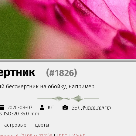
ертник
(#1826)
й бессмертник на обойку, например.
2020-08-07
К.С.
E-3
35mm macro
0s ISO320 35.0 mm
астровые,
цветы
ходный (2498 ⨉ 3331)*
|
JPEG
|
WebP