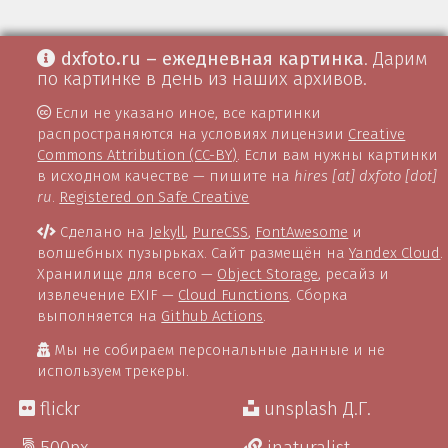
dxfoto.ru – ежедневная картинка
. Дарим
по картинке в день из наших архивов.
Если не указано иное, все картинки
распространяются на условиях лицензии
Creative
Commons Attribution (CC-BY)
. Если вам нужны картинки
в исходном качестве — пишите на
hires [at] dxfoto [dot]
ru
.
Registered on Safe Creative
Сделано на
Jekyll
,
PureCSS
,
FontAwesome
и
волшебных пузырьках. Сайт размещён на
Yandex Cloud
.
Хранилище для всего —
Object Storage
, ресайз и
извлечение EXIF —
Cloud Functions
. Сборка
выполняется на
Github Actions
.
Мы не собираем персональные данные и не
используем трекеры.
flickr
unsplash Д.Г.
500px
inaturalist