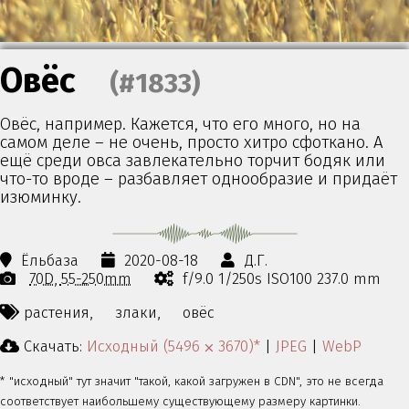
Овёс
(#1833)
Овёс, например. Кажется, что его много, но на
самом деле – не очень, просто хитро сфоткано. А
ещё среди овса завлекательно торчит бодяк или
что-то вроде – разбавляет однообразие и придаёт
изюминку.
Ёльбаза
2020-08-18
Д.Г.
70D
55-250mm
f/9.0 1/250s ISO100 237.0 mm
растения,
злаки,
овёс
Скачать:
Исходный (5496 ⨉ 3670)*
|
JPEG
|
WebP
* "исходный" тут значит "такой, какой загружен в CDN", это не всегда
соответствует наибольшему существующему размеру картинки.