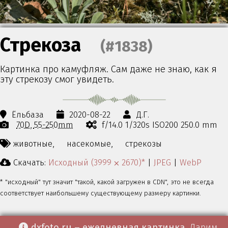
Стрекоза
(#1838)
Картинка про камуфляж. Сам даже не знаю, как я
эту стрекозу смог увидеть.
Ёльбаза
2020-08-22
Д.Г.
70D
55-250mm
f/14.0 1/320s ISO200 250.0 mm
животные,
насекомые,
стрекозы
Скачать:
Исходный (3999 ⨉ 2670)*
|
JPEG
|
WebP
* "исходный" тут значит "такой, какой загружен в CDN", это не всегда
соответствует наибольшему существующему размеру картинки.
dxfoto.ru – ежедневная картинка
. Дарим