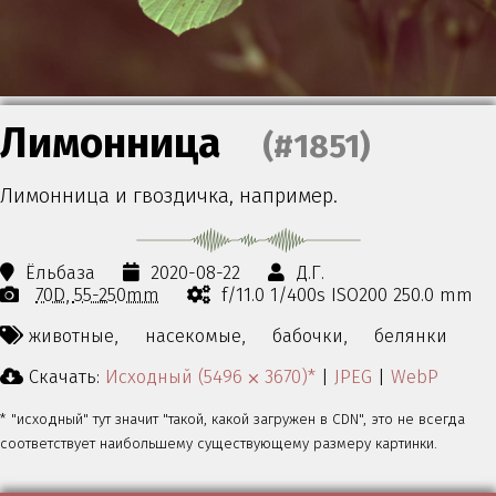
Лимонница
(#1851)
Лимонница и гвоздичка, например.
Ёльбаза
2020-08-22
Д.Г.
70D
55-250mm
f/11.0 1/400s ISO200 250.0 mm
животные,
насекомые,
бабочки,
белянки
Скачать:
Исходный (5496 ⨉ 3670)*
|
JPEG
|
WebP
* "исходный" тут значит "такой, какой загружен в CDN", это не всегда
соответствует наибольшему существующему размеру картинки.