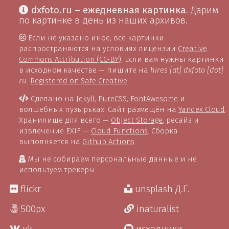
dxfoto.ru – ежедневная картинка
. Дарим
по картинке в день из наших архивов.
Если не указано иное, все картинки
распространяются на условиях лицензии
Creative
Commons Attribution (CC-BY)
. Если вам нужны картинки
в исходном качестве — пишите на
hires [at] dxfoto [dot]
ru
.
Registered on Safe Creative
Сделано на
Jekyll
,
PureCSS
,
FontAwesome
и
волшебных пузырьках. Сайт размещён на
Yandex Cloud
.
Хранилище для всего —
Object Storage
, ресайз и
извлечение EXIF —
Cloud Functions
. Сборка
выполняется на
Github Actions
.
Мы не собираем персональные данные и не
используем трекеры.
flickr
unsplash Д.Г.
500px
inaturalist
vk
исходники