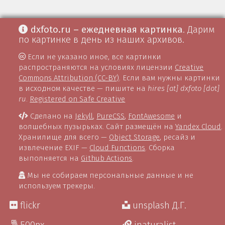
dxfoto.ru – ежедневная картинка
. Дарим
по картинке в день из наших архивов.
Если не указано иное, все картинки
распространяются на условиях лицензии
Creative
Commons Attribution (CC-BY)
. Если вам нужны картинки
в исходном качестве — пишите на
hires [at] dxfoto [dot]
ru
.
Registered on Safe Creative
Сделано на
Jekyll
,
PureCSS
,
FontAwesome
и
волшебных пузырьках. Сайт размещён на
Yandex Cloud
.
Хранилище для всего —
Object Storage
, ресайз и
извлечение EXIF —
Cloud Functions
. Сборка
выполняется на
Github Actions
.
Мы не собираем персональные данные и не
используем трекеры.
flickr
unsplash Д.Г.
500px
inaturalist