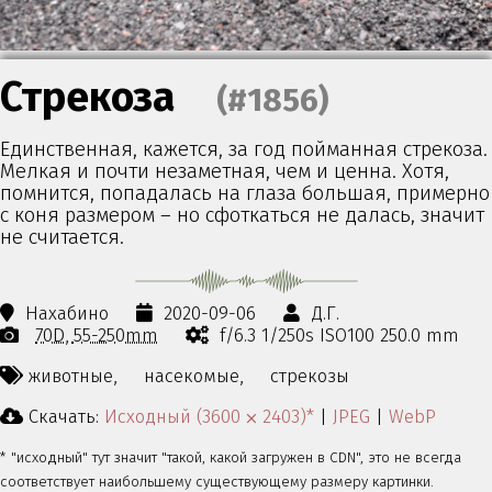
Стрекоза
(#1856)
Единственная, кажется, за год пойманная стрекоза.
Мелкая и почти незаметная, чем и ценна. Хотя,
помнится, попадалась на глаза большая, примерно
с коня размером – но сфоткаться не далась, значит
не считается.
Нахабино
2020-09-06
Д.Г.
70D
55-250mm
f/6.3 1/250s ISO100 250.0 mm
животные,
насекомые,
стрекозы
Скачать:
Исходный (3600 ⨉ 2403)*
|
JPEG
|
WebP
* "исходный" тут значит "такой, какой загружен в CDN", это не всегда
соответствует наибольшему существующему размеру картинки.