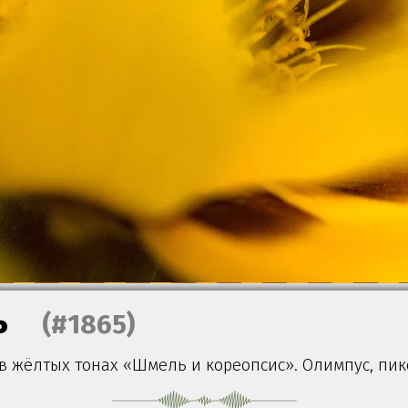
ь
(#1865)
 жёлтых тонах «Шмель и кореопсис». Олимпус, пикс