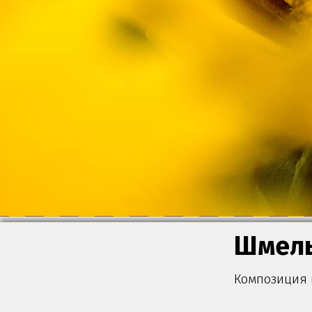
Шмел
Композиция в