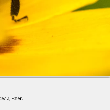
ели, жпег.