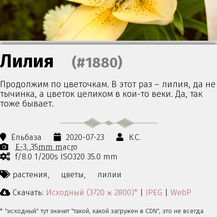
Лилия
(#1880)
Продолжим по цветочкам. В этот раз – лилия, да не
тычинка, а цветок целиком в кои-то веки. Да, так
тоже бывает.
Ёльбаза
2020-07-23
К.С.
E-3
35mm macro
f/8.0 1/200s ISO320 35.0 mm
растения,
цветы,
лилии
Скачать:
Исходный (3720 ⨉ 2800)*
|
JPEG
|
WebP
* "исходный" тут значит "такой, какой загружен в CDN", это не всегда