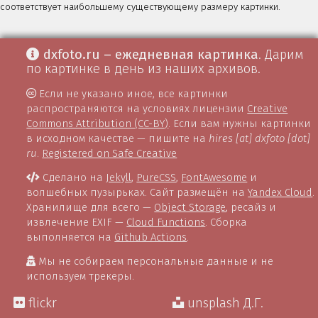
соответствует наибольшему существующему размеру картинки.
dxfoto.ru – ежедневная картинка
. Дарим
по картинке в день из наших архивов.
Если не указано иное, все картинки
распространяются на условиях лицензии
Creative
Commons Attribution (CC-BY)
. Если вам нужны картинки
в исходном качестве — пишите на
hires [at] dxfoto [dot]
ru
.
Registered on Safe Creative
Сделано на
Jekyll
,
PureCSS
,
FontAwesome
и
волшебных пузырьках. Сайт размещён на
Yandex Cloud
.
Хранилище для всего —
Object Storage
, ресайз и
извлечение EXIF —
Cloud Functions
. Сборка
выполняется на
Github Actions
.
Мы не собираем персональные данные и не
используем трекеры.
flickr
unsplash Д.Г.