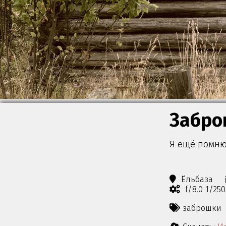
Забро
Я ещё помню 
Ёльбаза
f/8.0 1/25
заброшки