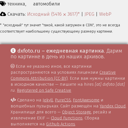
техника,
автомобили
Скачать:
Исходный (5416 ⨉ 3617)*
|
JPEG
|
WebP
* "исходный" тут значит "такой, какой загружен в CDN", это не всегда
соответствует наибольшему существующему размеру картинки.
dxfoto.ru – ежедневная картинка
. Дарим
по картинке в день из наших архивов.
Если не указано иное, все картинки
распространяются на условиях лицензии
Creative
Commons Attribution (CC-BY)
. Если вам нужны картинки
в исходном качестве — пишите на
hires [at] dxfoto [dot]
ru
.
Registered on Safe Creative
Сделано на
Jekyll
,
PureCSS
,
FontAwesome
и
волшебных пузырьках. Сайт размещён на
Yandex Cloud
.
Хранилище для всего —
Object Storage
, ресайз и
извлечение EXIF —
Cloud Functions
. Сборка
выполняется на
Github Actions
.