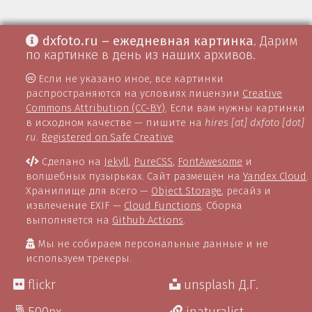
dxfoto.ru – ежедневная картинка
. Дарим
по картинке в день из наших архивов.
Если не указано иное, все картинки
распространяются на условиях лицензии
Creative
Commons Attribution (CC-BY)
. Если вам нужны картинки
в исходном качестве — пишите на
hires [at] dxfoto [dot]
ru
.
Registered on Safe Creative
Сделано на
Jekyll
,
PureCSS
,
FontAwesome
и
волшебных пузырьках. Сайт размещён на
Yandex Cloud
.
Хранилище для всего —
Object Storage
, ресайз и
извлечение EXIF —
Cloud Functions
. Сборка
выполняется на
Github Actions
.
Мы не собираем персональные данные и не
используем трекеры.
flickr
unsplash Д.Г.
500px
inaturalist