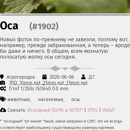
Оса
(#1902)
Новых фоток по-прежнему не завезли, поэтому вот,
например, прежде забракованная, а теперь – вроде
бы даже и ничего. В общем, всем мохнатую
полосатую жопку осы сегодня.
Агрогородок
2020-06-06
Д.Г.
70D
31mm ext
21mm ext
13mm ext
f/Inf 1/250s ISO640 0.0 mm
животные,
насекомые,
осы
Скачать:
Исходный (5496 ⨉ 3670)*
|
JPEG
|
WebP
* "исходный" тут значит "такой, какой загружен в CDN", это не всегда
соответствует наибольшему существующему размеру картинки.