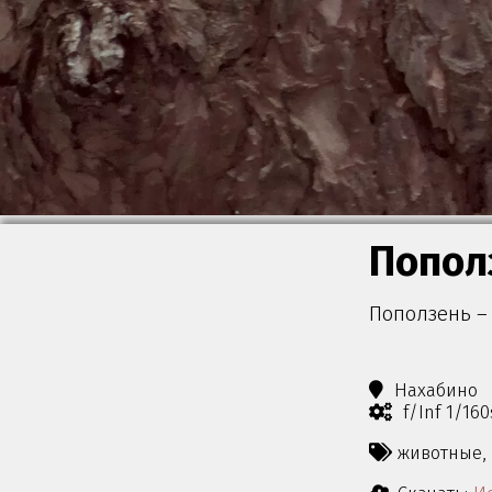
Попол
Поползень – 
Нахабино
f/Inf 1/16
животные,