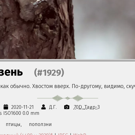
зень
(#1929)
как обычно. Хвостом вверх. По-другому, видимо, ску
2020-11-21
Д.Г.
70D
Таир-3
0s ISO1600 0.0 mm
птицы,
поползни