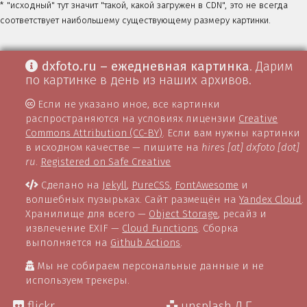
* "исходный" тут значит "такой, какой загружен в CDN", это не всегда
соответствует наибольшему существующему размеру картинки.
dxfoto.ru – ежедневная картинка
. Дарим
по картинке в день из наших архивов.
Если не указано иное, все картинки
распространяются на условиях лицензии
Creative
Commons Attribution (CC-BY)
. Если вам нужны картинки
в исходном качестве — пишите на
hires [at] dxfoto [dot]
ru
.
Registered on Safe Creative
Сделано на
Jekyll
,
PureCSS
,
FontAwesome
и
волшебных пузырьках. Сайт размещён на
Yandex Cloud
.
Хранилище для всего —
Object Storage
, ресайз и
извлечение EXIF —
Cloud Functions
. Сборка
выполняется на
Github Actions
.
Мы не собираем персональные данные и не
используем трекеры.
flickr
unsplash Д.Г.