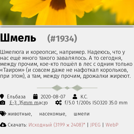
Шмель
(#1934)
Шмелюга и кореопсис, например. Надеюсь, что у
нас ещё много такого завалялось. А то сегодня,
между прочим, кое-кто пошёл в лес с одним только
«Таиром» (и совсем даже не нафоткал корольков,
при этом), а там, между прочим, дрожалки жиреют.
Ёльбаза
2020-08-07
К.С.
E-3
35mm macro
f/5.0 1/200s ISO320 35.0 mm
животные,
насекомые,
шмели
Скачать:
Исходный (3199 ⨉ 2408)*
|
JPEG
|
WebP