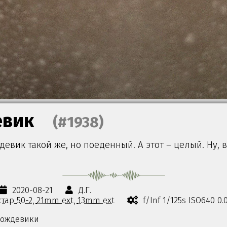
вик
(#1938)
евик такой же, но поеденный. А этот – целый. Ну, во
2020-08-21
Д.Г.
тар 50-2
21mm ext
13mm ext
f/Inf 1/125s ISO640 0
ождевики