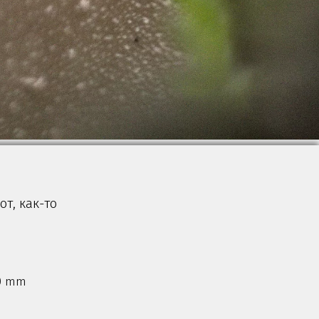
т, как-то
.0 mm