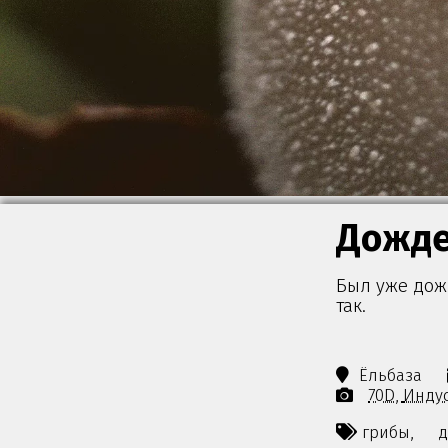
Дожде
Был уже дожд
так.
Ёльбаза
70D
Индус
грибы,
д