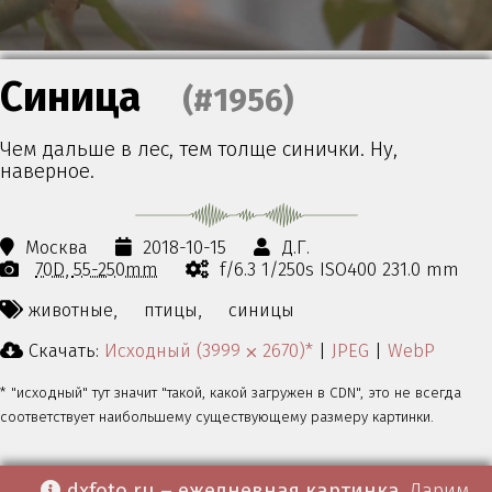
Синица
(#1956)
Чем дальше в лес, тем толще синички. Ну,
наверное.
Москва
2018-10-15
Д.Г.
70D
55-250mm
f/6.3 1/250s ISO400 231.0 mm
животные,
птицы,
синицы
Скачать:
Исходный (3999 ⨉ 2670)*
|
JPEG
|
WebP
* "исходный" тут значит "такой, какой загружен в CDN", это не всегда
соответствует наибольшему существующему размеру картинки.
dxfoto.ru – ежедневная картинка
. Дарим